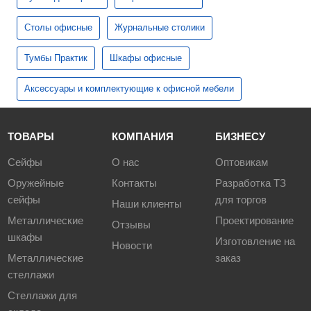
Столы офисные
Журнальные столики
Тумбы Практик
Шкафы офисные
Аксессуары и комплектующие к офисной мебели
ТОВАРЫ
КОМПАНИЯ
БИЗНЕСУ
Сейфы
О нас
Оптовикам
Оружейные
Контакты
Разработка ТЗ
сейфы
для торгов
Наши клиенты
Металлические
Проектирование
Отзывы
шкафы
Изготовление на
Новости
Металлические
заказ
стеллажи
Стеллажи для