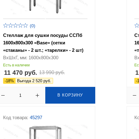
(0)
Стеллаж для сушки посуды ССПб
С
1600х800х300 «Base» (сетки
1
«стаканы» - 2 шт.; «тарелки» - 2 шт)
«т
ВхШхГ, мм: 1600х800х300
В
Есть в наличии
Ес
11 470 руб.
1
13 990 руб.
-18%
Выгода 2 520 руб.
-
В КОРЗИНУ
Код товара:
45297
Ко