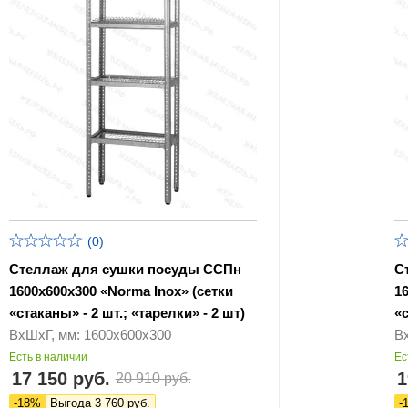
(0)
Стеллаж для сушки посуды ССПн
С
1600х600х300 «Norma Inox» (сетки
1
«стаканы» - 2 шт.; «тарелки» - 2 шт)
«с
ВхШхГ, мм: 1600х600х300
В
Есть в наличии
Ес
17 150 руб.
1
20 910 руб.
-18%
Выгода 3 760 руб.
-