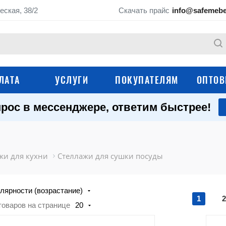
еская, 38/2
Скачать прайс
info@safemebe
ЛАТА
УСЛУГИ
ПОКУПАТЕЛЯМ
ОПТОВ
рос в мессенджере, ответим быстрее!
Архивные стеллажи
Стеллажи для гара
Стеллажи с пласти
Стеллажи для колес
ящиками
жи для кухни
Стеллажи для сушки посуды
Угловые стеллажи
Полочные стеллаж
лярности (возрастание)
Медицинские стеллажи
Стеллажи для дом
1
2
товаров на странице
20
Стеллажи из нержавеющей
Стеллажи Практик