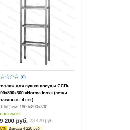
(0)
теллаж для сушки посуды ССПн
600х800х300 «Norma Inox» (сетки
таканы» - 4 шт.)
хШхГ, мм: 1600х800х300
ть в наличии
9 200 руб.
23 420 руб.
18%
Выгода 4 220 руб.