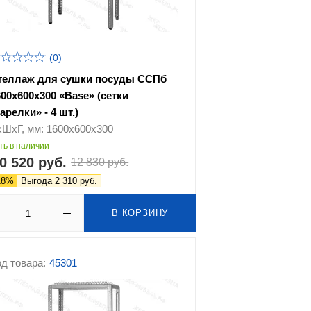
(0)
теллаж для сушки посуды ССПб
600х600х300 «Base» (сетки
арелки» - 4 шт.)
хШхГ, мм: 1600х600х300
ть в наличии
0 520 руб.
12 830 руб.
18%
Выгода 2 310 руб.
В КОРЗИНУ
д товара:
45301