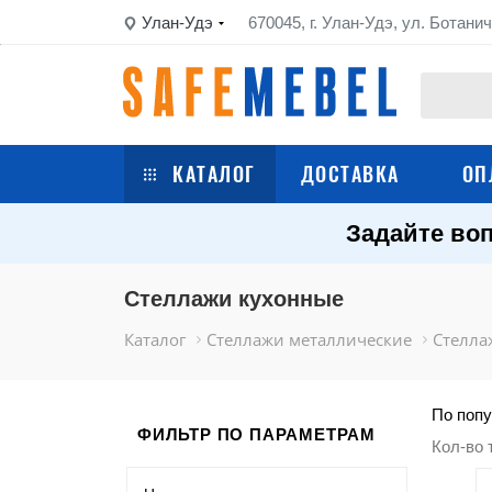
Улан-Удэ
670045, г. Улан-Удэ, ул. Ботанич
КАТАЛОГ
ДОСТАВКА
ОП
Задайте воп
Сейфы
Шкафы металлические
Стеллажи кухонные
Каталог
Стеллажи металлические
Стелла
Стеллажи металлические
Верстаки
По попу
ФИЛЬТР ПО ПАРАМЕТРАМ
Кол-во 
Тележки