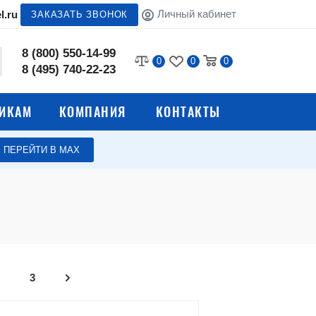
Личный кабинет
l.ru
ЗАКАЗАТЬ ЗВОНОК
8 (800) 550-14-99
0
0
0
8 (495) 740-22-23
ИКАМ
КОМПАНИЯ
КОНТАКТЫ
ПЕРЕЙТИ В МАХ
Стеллажи для склада
жа
ковыми
Стеллажи для хранения
воды
и
Стеллажи для кухни
а
Сборные стеллажи
3
Системы хранения