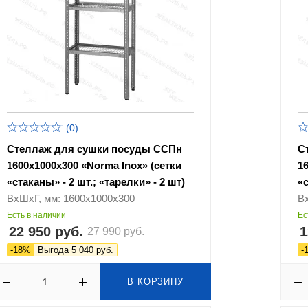
(0)
Стеллаж для сушки посуды ССПн
С
1600х1000х300 «Norma Inox» (сетки
1
«стаканы» - 2 шт.; «тарелки» - 2 шт)
«с
ВхШхГ, мм: 1600х1000х300
В
Есть в наличии
Ес
22 950 руб.
1
27 990 руб.
-18%
Выгода 5 040 руб.
-
В КОРЗИНУ