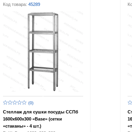
стали
Код товара:
45289
Ко
Черные стеллажи
Оцинкованные сте
(0)
Стеллаж для сушки посуды ССПб
С
1600х600х300 «Base» (сетки
1
«стаканы» - 4 шт.)
«т