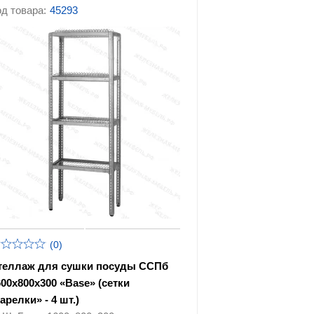
инструментов
д товара:
45293
ллажи
(0)
теллаж для сушки посуды ССПб
600х800х300 «Base» (сетки
арелки» - 4 шт.)