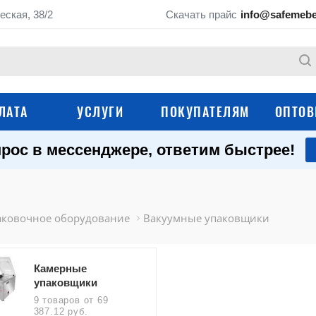
еская, 38/2
Скачать прайс
info@safemebe
ЛАТА
УСЛУГИ
ПОКУПАТЕЛЯМ
ОПТОВ
рос в мессенджере, ответим быстрее!
Технологические
Моечные ванны
рукомойники
Шкафы для кухни
Производственные
аковочное оборудование
Вакуумные упаковщики
Тележки-шпильки
Технологические тележки
Камерные
Подтоварники и
Вешала для мяса, 
упаковщики
подставки
туш
9 товаров
от 69
Оборудование для
387.12 руб.