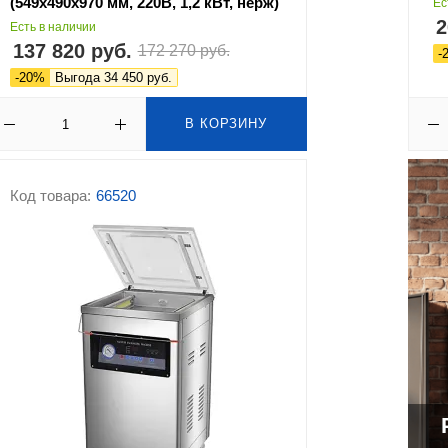
(549х490х970 мм, 220В, 1,2 кВт, нерж)
Ес
2
Есть в наличии
137 820 руб.
172 270 руб.
-
-20%
Выгода 34 450 руб.
В КОРЗИНУ
Код товара:
66520