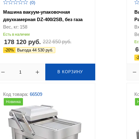
(0)
Машина вакуум-упаковочная
В
двухкамерная DZ-400/2SB, без газа
P
Вес, кг: 158
В
Ве
Есть в наличии
178 120 руб.
222 650 руб.
Ес
6
-20%
Выгода 44 530 руб.
-
В КОРЗИНУ
Код товара:
66509
Ко
Новинка