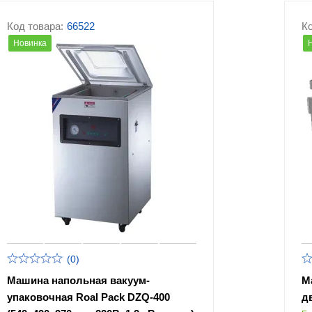
Код товара:
66522
Ко
Новинка
(0)
Машина напольная вакуум-
М
упаковочная Roal Pack DZQ-400
д