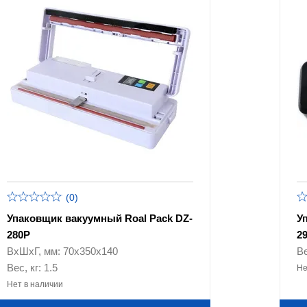
(0)
Упаковщик вакуумный Roal Pack DZ-
У
280P
2
ВхШхГ, мм: 70х350х140
Ве
Вес, кг: 1.5
Не
Нет в наличии