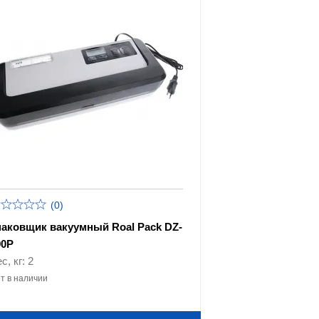
(0)
паковщик вакуумный Roal Pack DZ-
90P
с, кг: 2
т в наличии