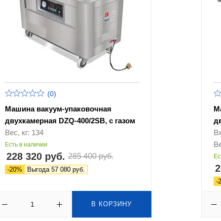
(0)
Машина вакуум-упаковочная
М
двухкамерная DZQ-400/2SB, с газом
д
Вес, кг: 134
В
Ве
Есть в наличии
228 320 руб.
285 400 руб.
Ес
2
-20%
Выгода 57 080 руб.
-
В КОРЗИНУ