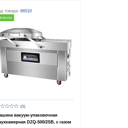
д товара:
66510
Новинка
(0)
ашина вакуум-упаковочная
вухкамерная DZQ-500/2SB, с газом