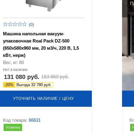
П
(0)
Машина напольная вакуум-
упаковочная Roal Pack DZ-500
(650х580х960 мм, 20 м3/ч, 220 В, 1,5
кВт, нерж)
Вес, кг: 80
Нет в наличии
131 080 руб.
163 860 руб.
-20%
Выгода 32 780 руб.
УТОЧНИТЬ НАЛИЧИЕ / ЦЕНУ
Код товара:
66631
Ко
Новинка