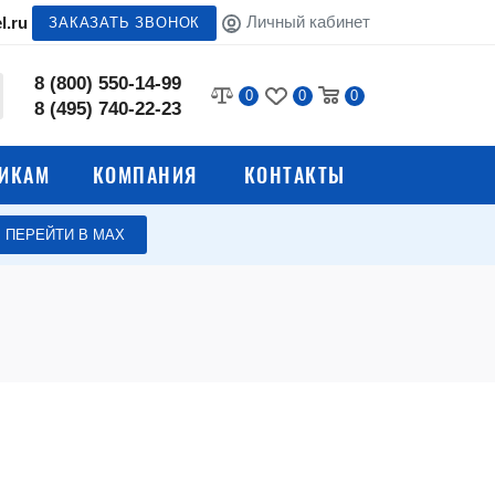
Личный кабинет
l.ru
ЗАКАЗАТЬ ЗВОНОК
8 (800) 550-14-99
0
0
0
8 (495) 740-22-23
ИКАМ
КОМПАНИЯ
КОНТАКТЫ
ПЕРЕЙТИ В МАХ
Стеллажи для кухни
 столы
Полки для общепита
Лари для хранения овощей
мясных
Вытяжные зонты для
вентиляции
Электромеханическое