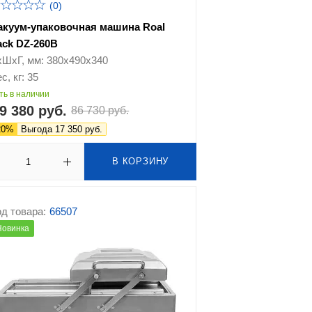
(0)
акуум-упаковочная машина Roal
ack DZ-260В
хШхГ, мм: 380х490х340
с, кг: 35
ть в наличии
9 380 руб.
86 730 руб.
20%
Выгода 17 350 руб.
В КОРЗИНУ
д товара:
66507
Новинка