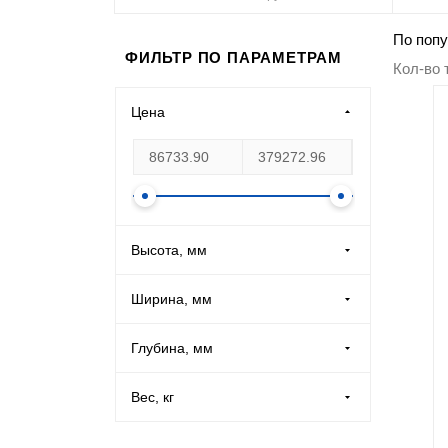
Производственная мебель
По попу
ФИЛЬТР ПО ПАРАМЕТРАМ
Кол-во 
Медицинская мебель
Цена
Оборудование для общепита
Лабораторная мебель
Почтовые ящики
Высота, мм
Опломбирование и опечатывание
Ширина, мм
Системы хранения
Глубина, мм
Вес, кг
Банковское оборудование