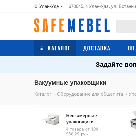
Улан-Удэ
670045, г. Улан-Удэ, ул. Ботанич
КАТАЛОГ
ДОСТАВКА
ОП
Задайте воп
Сейфы
Шкафы металлические
Вакуумные упаковщики
Каталог
Оборудование для общепита
Уп
Стеллажи металлические
Верстаки
Бескамерные
упаковщики
Тележки
4 товара
от 109
980.29 руб.