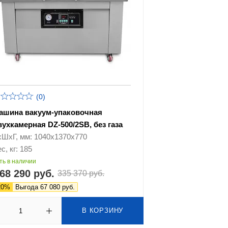
(0)
ашина вакуум-упаковочная
вухкамерная DZ-500/2SB, без газа
хШхГ, мм: 1040х1370х770
с, кг: 185
ть в наличии
68 290 руб.
335 370 руб.
20%
Выгода 67 080 руб.
В КОРЗИНУ