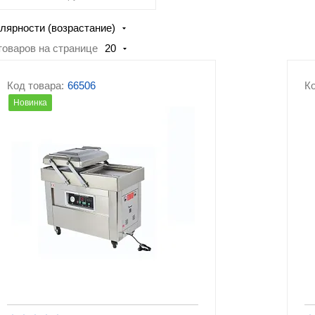
Гастроемкости и противни
мясопереработки
лярности (возрастание)
Оборудование для
Упаковочное
товаров на странице
20
фастфуда
оборудование
Посудомоечные машины
Прочее оборудован
Код товара:
66506
Ко
Новинка
Линии раздачи
Тепловое оборудов
Холодильное
Комплектующие дл
оборудование
кухонного оборудо