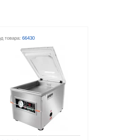
оборудование
Урны для фудкорта
ие
Барное оборудование
д товара:
66430
Хлебопекарное и
ание
кондитерское
оборудование
я
вания