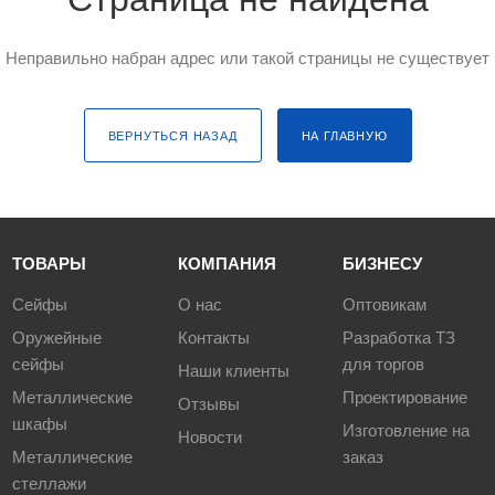
Неправильно набран адрес или такой страницы не существует
ВЕРНУТЬСЯ НАЗАД
НА ГЛАВНУЮ
ТОВАРЫ
КОМПАНИЯ
БИЗНЕСУ
Сейфы
О нас
Оптовикам
Оружейные
Контакты
Разработка ТЗ
сейфы
для торгов
Наши клиенты
Металлические
Проектирование
Отзывы
шкафы
Изготовление на
Новости
Металлические
заказ
стеллажи