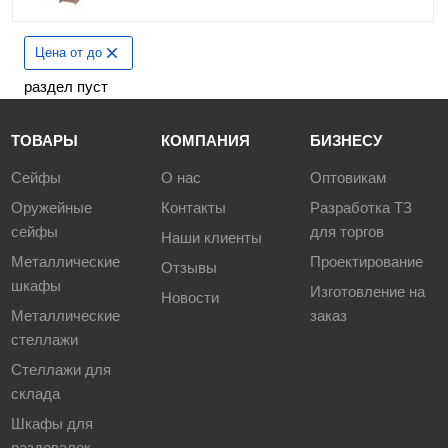
Цена от до
раздел пуст
ТОВАРЫ
КОМПАНИЯ
БИЗНЕСУ
Сейфы
О нас
Оптовикам
Оружейные
Контакты
Разработка ТЗ
сейфы
для торгов
Наши клиенты
Металлические
Проектирование
Отзывы
шкафы
Изготовление на
Новости
Металлические
заказ
стеллажи
Стеллажи для
склада
Шкафы для
раздевалок