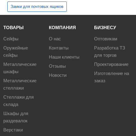
Замки для почтовых ящиков
ТОВАРЫ
КОМПАНИЯ
БИЗНЕСУ
Сейфы
О нас
Оптовикам
Оружейные
Контакты
Разработка ТЗ
сейфы
для торгов
Наши клиенты
Металлические
Проектирование
Отзывы
шкафы
Изготовление на
Новости
Металлические
заказ
стеллажи
Стеллажи для
склада
Шкафы для
раздевалок
Верстаки