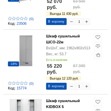
52 070
63 500
руб.
руб.
Выгода 11 430 руб.
(0)
В корзину
Код:
23506
Шкаф сушильный
ШСО-22м
ВхШхГ, мм: 1962х802х513
Вес, кг: 53.7
Есть в наличии
-18%
55 220
67 340
руб.
руб.
Выгода 12 120 руб.
(0)
В корзину
Код:
15774
Шкаф сушильный
KIDBOX 5