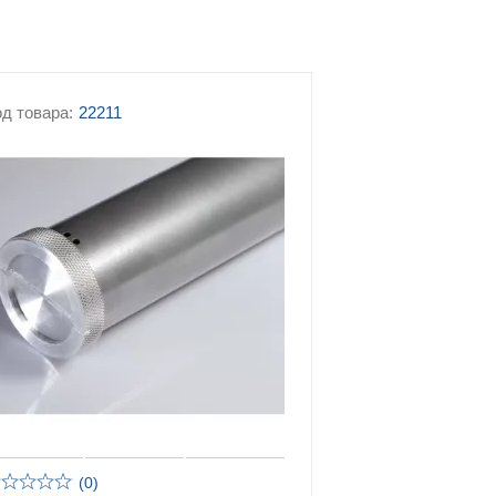
лажным
Аксессуары для
металлических кроватей
Аксессуары для
в,
д товара:
22211
строительного
в
оборудования
(0)