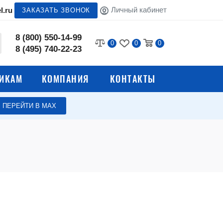
Личный кабинет
l.ru
ЗАКАЗАТЬ ЗВОНОК
8 (800) 550-14-99
0
0
0
8 (495) 740-22-23
ИКАМ
КОМПАНИЯ
КОНТАКТЫ
ПЕРЕЙТИ В МАХ
Аксессуары для
верстаков
Аксессуары для сейфов
 тумб
Аксессуары для
м
медицинской мебели и
оборудования
чтовых
Аксессуары для
оборудования общепита