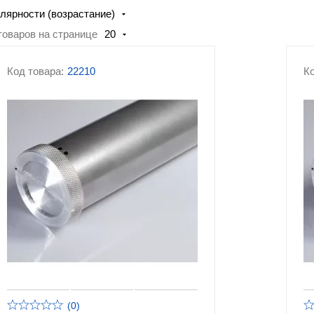
лярности (возрастание)
Аксессуары для офисной
Аксессуары к стел
мебели
системам хранения
товаров на странице
20
Аксессуары для мусорных
Аксессуары для
Код товара:
баков, урн, контейнеров
22210
пластиковых ящико
Ко
лотков, контейнеро
Корзины для кондиционеров
Прочие аксессуары
(0)