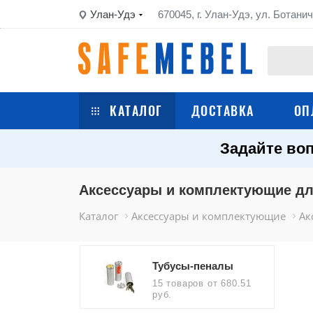
Улан-Удэ
670045, г. Улан-Удэ, ул. Ботанич
КАТАЛОГ
ДОСТАВКА
ОП
Задайте воп
Сейфы
Шкафы металлические
Аксессуары и комплектующие д
Каталог
Аксессуары и комплектующие
Ак
Стеллажи металлические
Верстаки
Тубусы-пеналы
15 товаров
от 680.51
руб.
Тележки