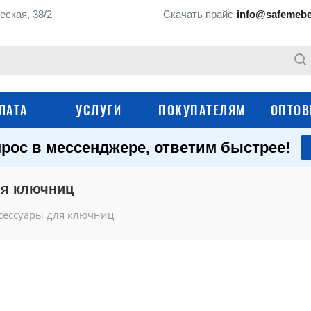
еская, 38/2
Скачать прайс
info@safemebe
ЛАТА
УСЛУГИ
ПОКУПАТЕЛЯМ
ОПТОВ
рос в мессенджере, ответим быстрее!
Аксессуары для
Контрольные браслеты
стеллажей
ля ключниц
Аксессуары для
Аксессуары для
металлических шкафов
инструментальных
сессуары для ключниц
шкафов, тележек и
Аксессуары для
Аксессуары для ключниц
гардеробных систе
Аксессуары для по
Аксессуары для тележек
ящиков