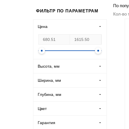
По попу
Производственная мебель
ФИЛЬТР ПО ПАРАМЕТРАМ
Кол-во 
Медицинская мебель
Цена
Оборудование для общепита
Лабораторная мебель
Высота, мм
Почтовые ящики
Ширина, мм
Опломбирование и опечатывание
Глубина, мм
Системы хранения
Цвет
Банковское оборудование
Зелёный (
1
)
Гарантия