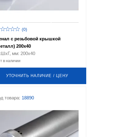
(0)
енал с резьбовой крышкой
металл) 200х40
хШхГ, мм: 200х40
т в наличии
УТОЧНИТЬ НАЛИЧИЕ / ЦЕНУ
д товара:
18890