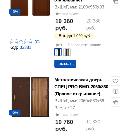
ВхШхГ, мм: 2100х960х93
-5%
Нет в наличии
19 360
20 380
руб.
руб.
Выгода 1 020 руб.
(0)
Цвет —
Правое открывание
Код:
33381
заказать
Металлическая дверь
СПЕЦ PRO BMD-2060/860
(Правое открывание)
ВхШхГ, мм: 2060х860х69
Вес, кг: 27
-5%
Нет в наличии
10 760
11 330
руб.
руб.