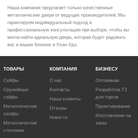
Наша компания предлагает только качественные
металлические двери от ведущих производителей. Мы
гарантируем индивидуальный подход и
профессиональную консультацию при выборе, чтобы вы
могли найти идеальную дверь, которая будет радовать
вас и ваших близких в Улан-Удэ.
ТОВАРЫ
КОМПАНИЯ
БИЗНЕСУ
Сейфы
О нас
Оптовикам
Оружейные
Контакты
Разработка ТЗ
сейфы
для торгов
Наши клиенты
Металлические
Проектирование
Отзывы
шкафы
Изготовление на
Новости
Металлические
заказ
стеллажи