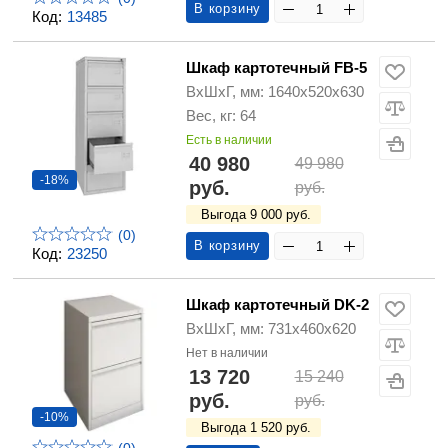
В корзину
Код:
13485
Шкаф картотечный FB-5
ВхШхГ, мм: 1640х520х630
Вес, кг: 64
Есть в наличии
40 980
49 980
-18%
руб.
руб.
Выгода 9 000 руб.
(0)
В корзину
Код:
23250
Шкаф картотечный DK-2
ВхШхГ, мм: 731х460х620
Нет в наличии
13 720
15 240
руб.
руб.
-10%
Выгода 1 520 руб.