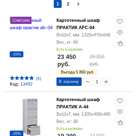
1
2
Картотечный шкаф
Советуем
ПРАКТИК AFC-04
ВхШхГ, мм: 1320x470x646
Вес, кг: 48
Есть в наличии
-20%
23 450
29 310
руб.
руб.
Выгода 5 860 руб.
(6)
В корзину
Код:
13492
Картотечный шкаф
ПРАКТИК А-44
ВхШхГ, мм: 1305х408х485
Вес, кг: 38
Есть в наличии
-20%
24 000