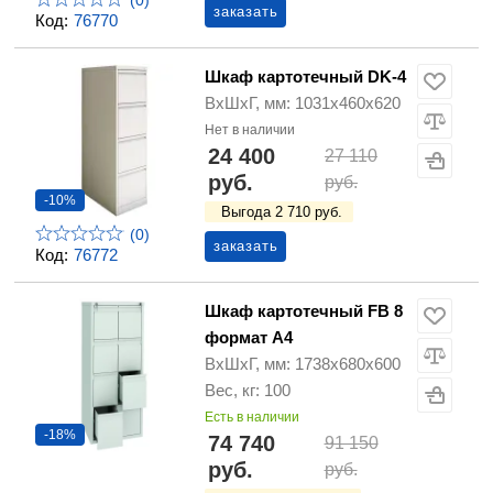
(0)
заказать
Код:
76770
Шкаф картотечный DK-4
ВхШхГ, мм: 1031х460х620
Нет в наличии
24 400
27 110
руб.
руб.
-10%
Выгода 2 710 руб.
(0)
заказать
Код:
76772
Шкаф картотечный FB 8
формат А4
ВхШхГ, мм: 1738х680х600
Вес, кг: 100
Есть в наличии
-18%
74 740
91 150
руб.
руб.