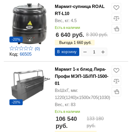
Мармит-супница ROAL
RT-L10
Вес, кг: 4.5
Есть в наличии
6 640 руб.
8 300 руб.
-20%
Выгода 1 660 руб.
(0)
В корзину
Код:
66505
Мармит 1-х блюд Лира-
Профи МЭП-1Б/ЛП-1500-
01
ВхШхГ, мм:
1220(1240)х1500х705(1030)
-20%
Вес, кг: 83
Есть в наличии
106 540
133 180
руб.
руб.