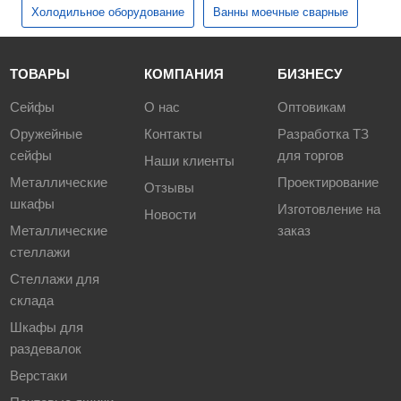
Холодильное оборудование
Ванны моечные сварные
ТОВАРЫ
КОМПАНИЯ
БИЗНЕСУ
Сейфы
О нас
Оптовикам
Оружейные
Контакты
Разработка ТЗ
сейфы
для торгов
Наши клиенты
Металлические
Проектирование
Отзывы
шкафы
Изготовление на
Новости
Металлические
заказ
стеллажи
Стеллажи для
склада
Шкафы для
раздевалок
Верстаки