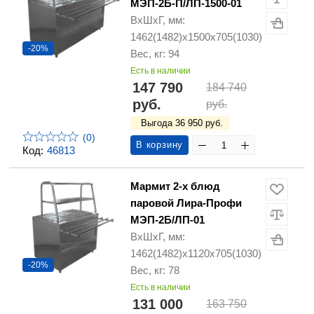
МЭП-2Б-П/ЛП-1500-01
ВхШхГ, мм:
1462(1482)х1500х705(1030)
-20%
Вес, кг: 94
Есть в наличии
147 790
184 740
руб.
руб.
Выгода 36 950 руб.
(0)
В корзину
Код:
46813
Мармит 2-х блюд
паровой Лира-Профи
МЭП-2Б/ЛП-01
ВхШхГ, мм:
1462(1482)х1120х705(1030)
-20%
Вес, кг: 78
Есть в наличии
131 000
163 750