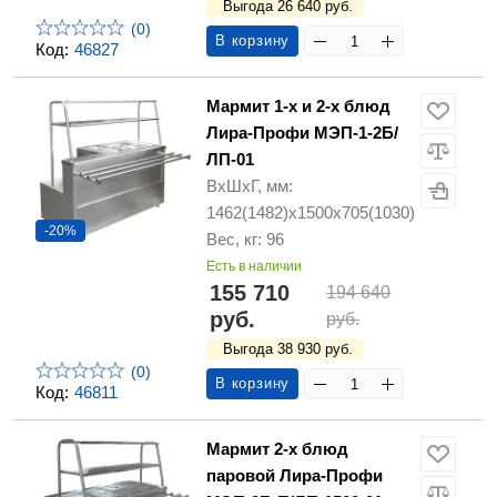
Выгода 26 640 руб.
(0)
В корзину
Код:
46827
Мармит 1-х и 2-х блюд
Лира-Профи МЭП-1-2Б/
ЛП-01
ВхШхГ, мм:
1462(1482)х1500х705(1030)
-20%
Вес, кг: 96
Есть в наличии
155 710
194 640
руб.
руб.
Выгода 38 930 руб.
(0)
В корзину
Код:
46811
Мармит 2-х блюд
паровой Лира-Профи