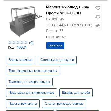
Мармит 1-х блюд Лира-
Профи МЭП-1Б/ЛП
ВхШхГ, мм:
1220(1244)х1120х705(1030)
Вес, кг: 55
Нет в наличии
(0)
заказать
Код:
46824
Ванны моечные
Столы-купе для кухни
Трехсекционные моечные ванны
Тележки для сбора посуды
Подставки для кипятильников
Шкафы для хлеба
Пароконвектоматы
Столы производственные