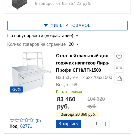
6 товаров
от 85 257.22 руб.
ФИЛЬТР ТОВАРОВ
По популярности (возрастание)
Кол-во товаров на странице
20
Стол нейтральный для
горячих напитков Лира-
Профи СГН/ЛП-1500
ВхШхГ, мм: 1462х705х1500
Вес, кг: 68
-20%
Есть в наличии
83 460
104 320
руб.
руб.
Выгода 20 860 руб.
(0)
В корзину
Код:
62771