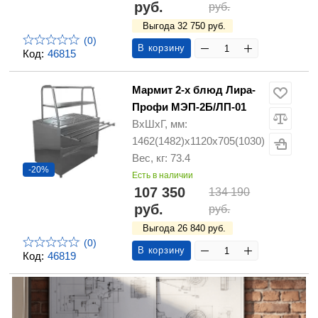
руб.
руб.
Выгода 32 750 руб.
(0)
В корзину
Код:
46815
Мармит 2-х блюд Лира-
Профи МЭП-2Б/ЛП-01
ВхШхГ, мм:
1462(1482)х1120х705(1030)
Вес, кг: 73.4
-20%
Есть в наличии
107 350
134 190
руб.
руб.
Выгода 26 840 руб.
(0)
В корзину
Код:
46819