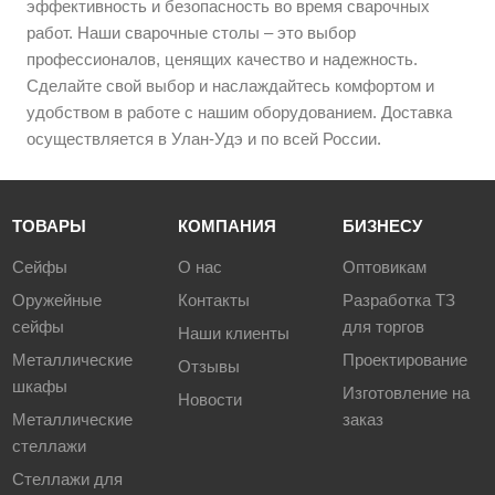
эффективность и безопасность во время сварочных
работ. Наши сварочные столы – это выбор
профессионалов, ценящих качество и надежность.
Сделайте свой выбор и наслаждайтесь комфортом и
удобством в работе с нашим оборудованием. Доставка
осуществляется в Улан-Удэ и по всей России.
ТОВАРЫ
КОМПАНИЯ
БИЗНЕСУ
Сейфы
О нас
Оптовикам
Оружейные
Контакты
Разработка ТЗ
сейфы
для торгов
Наши клиенты
Металлические
Проектирование
Отзывы
шкафы
Изготовление на
Новости
Металлические
заказ
стеллажи
Стеллажи для