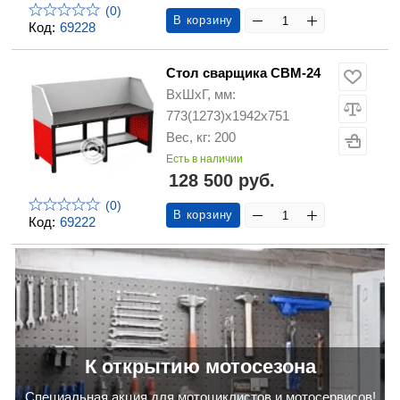
(0)
В корзину
Код:
69228
Стол сварщика СВМ-24
ВхШхГ, мм:
773(1273)х1942х751
Вес, кг: 200
Есть в наличии
128 500 руб.
(0)
В корзину
Код:
69222
К открытию мотосезона
Cпециальная акция для мотоциклистов и мотосервисов!