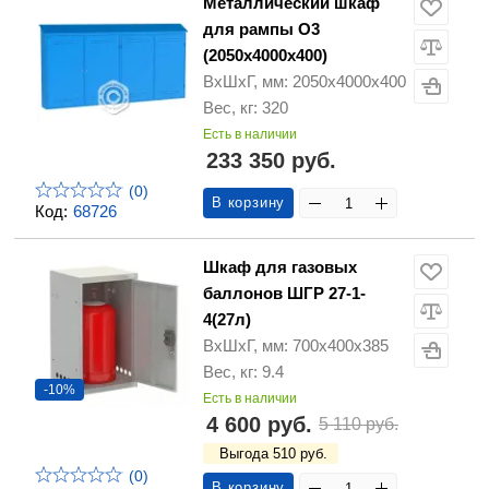
Металлический шкаф
для рампы О3
(2050х4000х400)
ВхШхГ, мм: 2050х4000х400
Вес, кг: 320
Есть в наличии
233 350 руб.
(0)
В корзину
Код:
68726
Шкаф для газовых
баллонов ШГР 27-1-
4(27л)
ВхШхГ, мм: 700х400х385
Вес, кг: 9.4
-10%
Есть в наличии
4 600 руб.
5 110 руб.
Выгода 510 руб.
(0)
В корзину