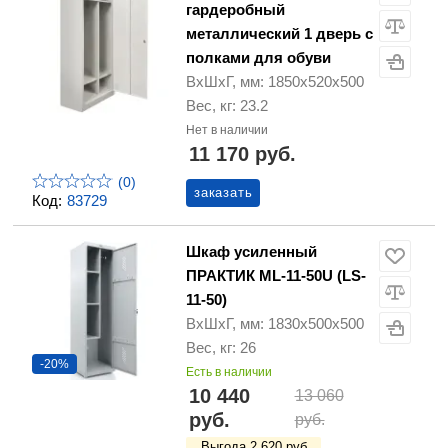
гардеробный
металлический 1 дверь с
полками для обуви
ВхШхГ, мм: 1850х520х500
Вес, кг: 23.2
Нет в наличии
11 170 руб.
(0)
заказать
Код:
83729
Шкаф усиленный
ПРАКТИК ML-11-50U (LS-
11-50)
ВхШхГ, мм: 1830х500х500
Вес, кг: 26
-20%
Есть в наличии
10 440
13 060
руб.
руб.
Выгода 2 620 руб.