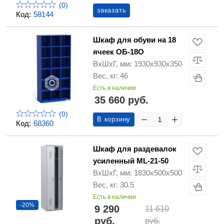
(0)
заказать
Код:
58144
Шкаф для обуви на 18
ячеек ОБ-18О
ВхШхГ, мм: 1930х930х350
Вес, кг: 46
Есть в наличии
35 660 руб.
(0)
В корзину
Код:
68360
Шкаф для раздевалок
усиленный ML-21-50
ВхШхГ, мм: 1830x500x500
Вес, кг: 30.5
Есть в наличии
-20%
9 290
11 610
руб.
руб.