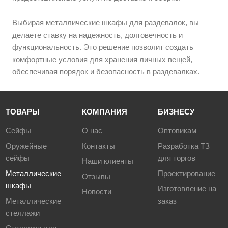
Выбирая металлические шкафы для раздевалок, вы
делаете ставку на надежность, долговечность и
функциональность. Это решение позволит создать
комфортные условия для хранения личных вещей,
обеспечивая порядок и безопасность в раздевалках.
ТОВАРЫ
КОМПАНИЯ
БИЗНЕСУ
Сейфы
О нас
Оптовикам
Оружейные
Контакты
Разработка ТЗ
сейфы
для торгов
Наши клиенты
Металлические
Проектирование
Отзывы
шкафы
Изготовление на
Новости
Металлические
заказ
стеллажи