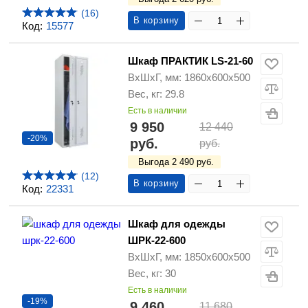
(16)
В корзину
Код:
15577
Шкаф ПРАКТИК LS-21-60
ВхШхГ, мм: 1860х600х500
Вес, кг: 29.8
Есть в наличии
9 950
12 440
-20%
руб.
руб.
Выгода 2 490 руб.
(12)
В корзину
Код:
22331
Шкаф для одежды
ШРК-22-600
ВхШхГ, мм: 1850х600х500
Вес, кг: 30
Есть в наличии
-19%
9 460
11 680