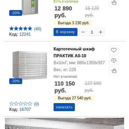
Есть в наличии
12 890
16 120
-20%
руб.
руб.
Выгода 3 230 руб.
(40)
В корзину
Код:
12241
Картотечный шкаф
ПРАКТИК A0-10
ВхШхГ, мм: 880х1359х927
Вес, кг: 228
Нет в наличии
-20%
110 150
137 690
руб.
руб.
Выгода 27 540 руб.
(0)
заказать
Код:
16707