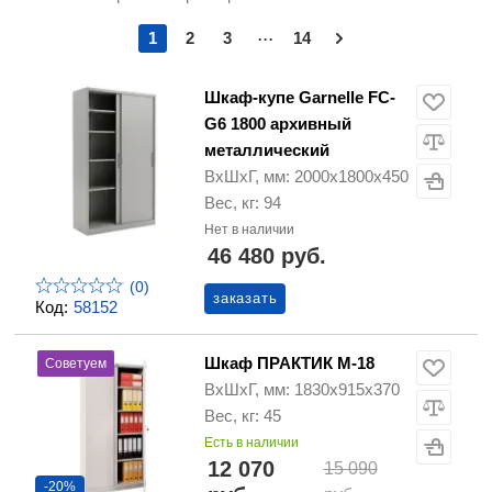
...
1
2
3
14
Шкаф-купе Garnelle FC-
G6 1800 архивный
металлический
ВхШхГ, мм: 2000х1800х450
Вес, кг: 94
Нет в наличии
46 480 руб.
(0)
заказать
Код:
58152
Шкаф ПРАКТИК М-18
Советуем
ВхШхГ, мм: 1830х915х370
Вес, кг: 45
Есть в наличии
12 070
15 090
-20%