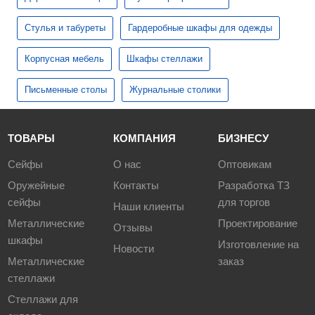
Стулья и табуреты
Гардеробные шкафы для одежды
Корпусная мебель
Шкафы стеллажи
Письменные столы
Журнальные столики
ТОВАРЫ
КОМПАНИЯ
БИЗНЕСУ
Сейфы
О нас
Оптовикам
Оружейные
Контакты
Разработка ТЗ
сейфы
для торгов
Наши клиенты
Металлические
Проектирование
Отзывы
шкафы
Изготовление на
Новости
Металлические
заказ
стеллажи
Стеллажи для