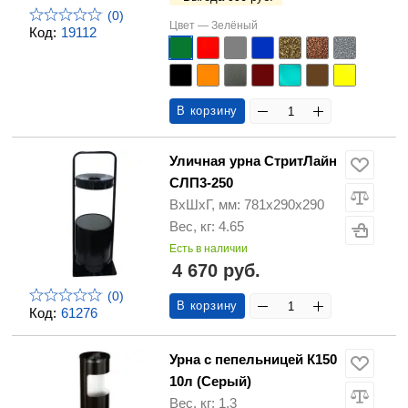
(0)
Цвет —
Зелёный
Код:
19112
В корзину
Уличная урна СтритЛайн
СЛП3-250
ВхШхГ, мм: 781х290х290
Вес, кг: 4.65
Есть в наличии
4 670 руб.
(0)
В корзину
Код:
61276
Урна с пепельницей К150
10л (Серый)
Вес, кг: 1.3