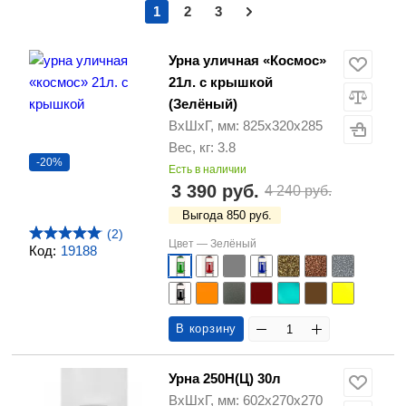
1
2
3
Урна уличная «Космос»
21л. с крышкой
(Зелёный)
ВхШхГ, мм: 825х320х285
Вес, кг: 3.8
-20%
Есть в наличии
3 390 руб.
4 240 руб.
Выгода 850 руб.
(2)
Цвет —
Зелёный
Код:
19188
В корзину
Урна 250Н(Ц) 30л
ВхШхГ, мм: 602х270х270