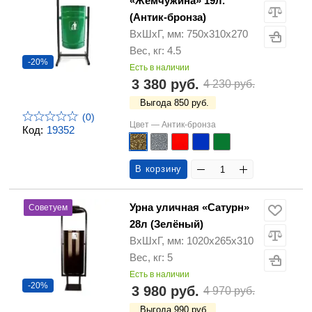
«Жемчужина» 19л.
(Антик-бронза)
ВхШхГ, мм: 750х310х270
Вес, кг: 4.5
-20%
Есть в наличии
3 380 руб.
4 230 руб.
Выгода 850 руб.
(0)
Цвет —
Антик-бронза
Код:
19352
В корзину
Урна уличная «Сатурн»
Советуем
28л (Зелёный)
ВхШхГ, мм: 1020х265х310
Вес, кг: 5
Есть в наличии
-20%
3 980 руб.
4 970 руб.
Выгода 990 руб.