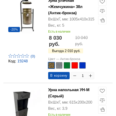
Урна уличная
«Жемчужина» 38л
(Антик-бронза)
ВхШхГ, мм: 1005х410х315
Вес, кг: 5
-20%
Есть в наличии
8 030
10 040
руб.
руб.
Выгода 2 010 руб.
(0)
Цвет —
Антик-бронза
Код:
19248
В корзину
Урна напольная УН-М
(Серый)
ВхШхГ, мм: 615х200х200
Вес, кг: 3.9
Есть в наличии