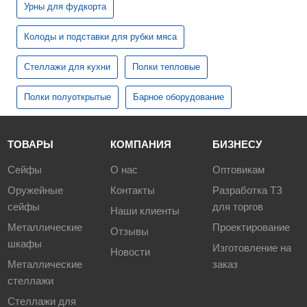
Урны для фудкорта
Колоды и подставки для рубки мяса
Стеллажи для кухни
Полки тепловые
Полки полуоткрытые
Барное оборудование
ТОВАРЫ
КОМПАНИЯ
БИЗНЕСУ
Сейфы
О нас
Оптовикам
Оружейные
Контакты
Разработка ТЗ
сейфы
для торгов
Наши клиенты
Металлические
Проектирование
Отзывы
шкафы
Изготовление на
Новости
Металлические
заказ
стеллажи
Стеллажи для