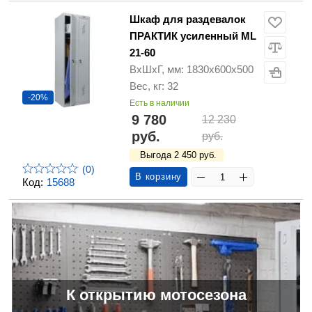
Шкаф для раздевалок
ПРАКТИК усиленный ML
21-60
ВхШхГ, мм: 1830х600х500
Вес, кг: 32
-20%
Есть в наличии
9 780
12 230
руб.
руб.
Выгода 2 450 руб.
(0)
В корзину
Код:
15688
К открытию мотосезона