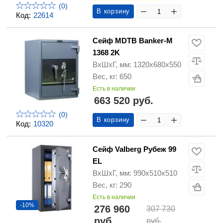
(0)
В корзину
Код:
22614
Сейф MDTB Banker-M
1368 2K
ВхШхГ, мм: 1320х680х550
Вес, кг: 650
Есть в наличии
663 520 руб.
(0)
В корзину
Код:
10320
Сейф Valberg Рубеж 99
EL
ВхШхГ, мм: 990х510х510
Вес, кг: 290
Есть в наличии
-10%
276 960
307 730
руб.
руб.