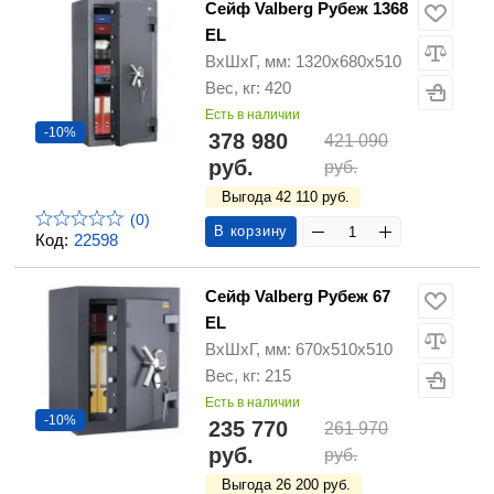
Сейф Valberg Рубеж 1368
EL
ВхШхГ, мм: 1320х680х510
Вес, кг: 420
Есть в наличии
-10%
378 980
421 090
руб.
руб.
Выгода 42 110 руб.
(0)
В корзину
Код:
22598
Сейф Valberg Рубеж 67
EL
ВхШхГ, мм: 670х510х510
Вес, кг: 215
Есть в наличии
-10%
235 770
261 970
руб.
руб.
Выгода 26 200 руб.