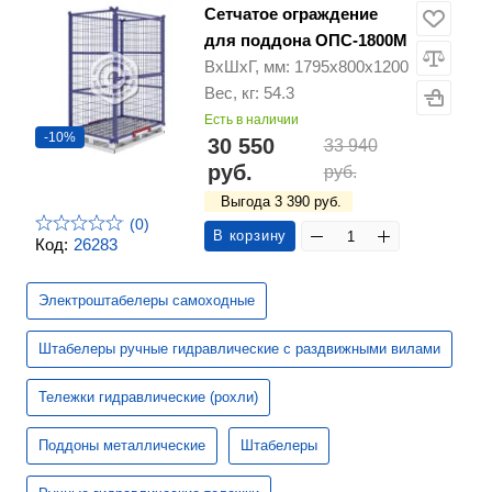
Сетчатое ограждение
для поддона ОПС-1800М
ВхШхГ, мм: 1795х800х1200
Вес, кг: 54.3
Есть в наличии
-10%
30 550
33 940
руб.
руб.
Выгода 3 390 руб.
(0)
В корзину
Код:
26283
Электроштабелеры самоходные
Штабелеры ручные гидравлические с раздвижными вилами
Тележки гидравлические (рохли)
Поддоны металлические
Штабелеры