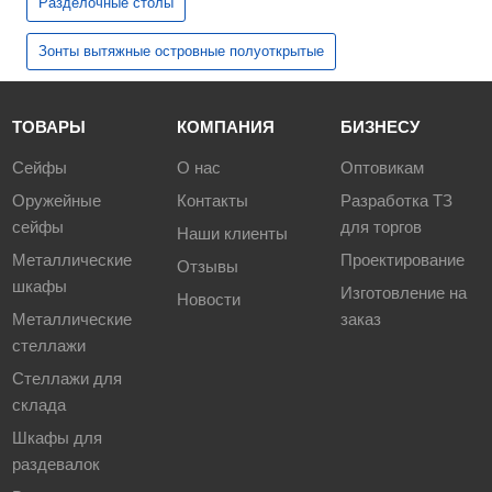
Разделочные столы
Зонты вытяжные островные полуоткрытые
ТОВАРЫ
КОМПАНИЯ
БИЗНЕСУ
Сейфы
О нас
Оптовикам
Оружейные
Контакты
Разработка ТЗ
сейфы
для торгов
Наши клиенты
Металлические
Проектирование
Отзывы
шкафы
Изготовление на
Новости
Металлические
заказ
стеллажи
Стеллажи для
склада
Шкафы для
раздевалок