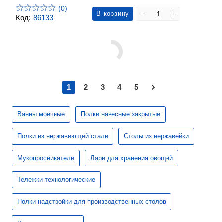
(0)
В корзину
Код:
86133
1
2
3
4
5
Ванны моечные
Полки навесные закрытые
Полки из нержавеющей стали
Столы из нержавейки
Мукопросеиватели
Лари для хранения овощей
Тележки технологические
Полки-надстройки для производственных столов