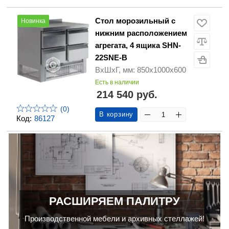
Стол морозильный с
Новинка
нижним расположением
агрегата, 4 ящика SHN-
22SNE-B
ВхШхГ, мм: 850х1000х600
Есть в наличии
214 540 руб.
(0)
В корзину
Код:
86127
РАСШИРЯЕМ ПАЛИТРУ
Производственной мебели и архивных стеллажей!