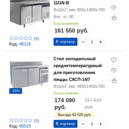
11GN-B
ВхШхГ, мм: 850х1400х700
Вес, кг: 80
Есть в наличии
161 550 руб.
(0)
В корзину
Код:
86118
Стол холодильный
среднетемпературный
для приготовления
пиццы СХСП-14/7
ВхШхГ, мм: 995х1400х700
-20%
Есть в наличии
174 090
217 610
руб.
руб.
Выгода 43 520 руб.
(0)
В корзину
Код:
60019