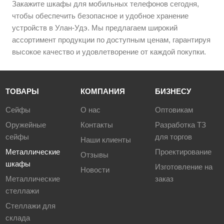
Закажите шкафы для мобильных телефонов сегодня,
чтобы обеспечить безопасное и удобное хранение
устройств в Улан-Удэ. Мы предлагаем широкий
ассортимент продукции по доступным ценам, гарантируя
высокое качество и удовлетворение от каждой покупки.
ТОВАРЫ
КОМПАНИЯ
БИЗНЕСУ
Сейфы
О нас
Оптовикам
Оружейные
Контакты
Разработка ТЗ
сейфы
для торгов
Наши клиенты
Металлические
Проектирование
Отзывы
шкафы
Изготовление на
Новости
Металлические
заказ
стеллажи
Стеллажи для
склада