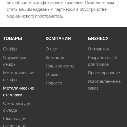
потребности в эффективном хранении. Позвольте нам
стать вашим надежным партнером в обустройстве
медицинского пространства.
ТОВАРЫ
КОМПАНИЯ
БИЗНЕСУ
Сейфы
О нас
Оптовикам
Оружейные
Контакты
Разработка ТЗ
сейфы
для торгов
Наши клиенты
Металлические
Проектирование
Отзывы
шкафы
Изготовление на
Новости
Металлические
заказ
стеллажи
Стеллажи для
склада
Шкафы для
раздевалок