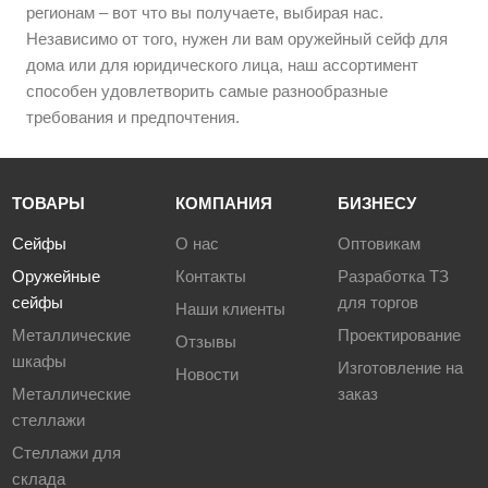
регионам – вот что вы получаете, выбирая нас.
Независимо от того, нужен ли вам оружейный сейф для
дома или для юридического лица, наш ассортимент
способен удовлетворить самые разнообразные
требования и предпочтения.
ТОВАРЫ
КОМПАНИЯ
БИЗНЕСУ
Сейфы
О нас
Оптовикам
Оружейные
Контакты
Разработка ТЗ
сейфы
для торгов
Наши клиенты
Металлические
Проектирование
Отзывы
шкафы
Изготовление на
Новости
Металлические
заказ
стеллажи
Стеллажи для
склада