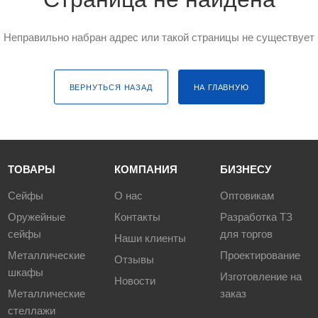
Неправильно набран адрес или такой страницы не существует
ВЕРНУТЬСЯ НАЗАД
НА ГЛАВНУЮ
ТОВАРЫ
КОМПАНИЯ
БИЗНЕСУ
Сейфы
О нас
Оптовикам
Оружейные
Контакты
Разработка ТЗ
сейфы
для торгов
Наши клиенты
Металлические
Проектирование
Отзывы
шкафы
Изготовление на
Новости
Металлические
заказ
стеллажи